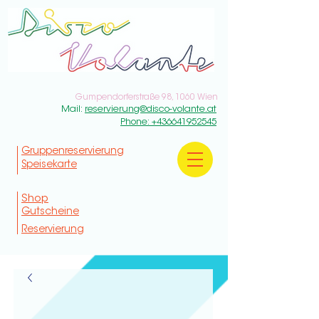
Gumpendorferstraße 98, 1060 Wien
Mail:
reservierung@disco-volante.at
Phone: +436641952545
Gruppenreservierung
Speisekarte
Shop
Gutscheine
Reservierung