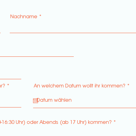
Nachname
r
hr?
An welchem Datum wollt ihr kommen?
*
e
q
u
i
r
e
d
00-16:30 Uhr) oder Abends (ab 17 Uhr) kommen?