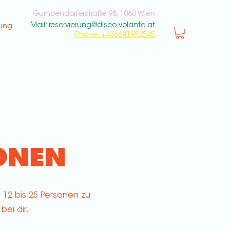
Gumpendorferstraße 98, 1060 Wien
Mail:
reservierung@disco-volante.at
rung
Phone: +436641952545
ONEN
 12 bis 25 Personen zu
bei dir.