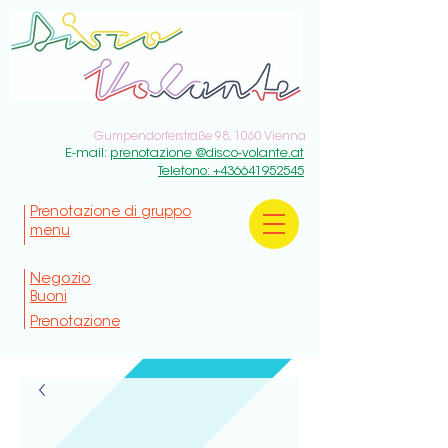
Gumpendorferstraße 98, 1060 Vienna
E-mail:
prenotazione @disco-volante.at
Telefono: +436641952545
Prenotazione di gruppo
menu
Negozio
Buoni
Prenotazione