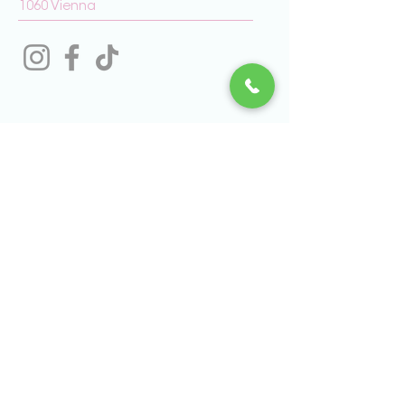
1060 Vienna
Iscriviti alla mailing list
Emal
Sì, desidero ricevere notizie da Disco Volante
Brands Volante: