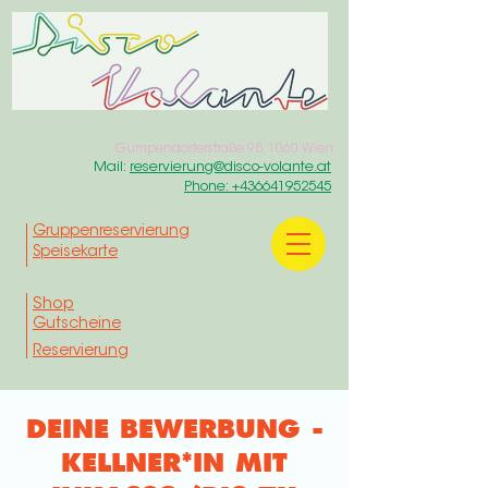
Gumpendorferstraße 98, 1060 Wien
Mail:
reservierung@disco-volante.at
Phone: +436641952545
Gruppenreservierung
Speisekarte
Shop
Gutscheine
Reservierung
DEINE BEWERBUNG -
KELLNER*IN MIT