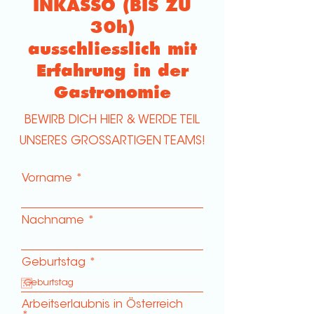
INKASSO (BIS ZU
30h)
ausschliesslich mit
Erfahrung in der
Gastronomie
BEWIRB DICH HIER & WERDE TEIL
UNSERES GROSSARTIGEN TEAMS!
Vorname
Nachname
r
Geburtstag
*
e
q
u
Arbeitserlaubnis in Österreich
i